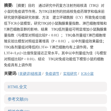
摘要:
［摘要］目的 通过研究中药复方注射剂结核清（TBQ）对
小鼠的免疫调节作用，为TBQ注射剂的抗结核免疫药理学和临床前
研究提供基础研究依据．方法 建立环磷酰胺（CY）所致免疫功能
低下ICR小鼠模型，研究TBQ对小鼠胸腺重量指数、淋巴细胞增殖和
T淋巴细胞亚群的影响．结果 TBQ低剂量组可明显增加小鼠胸腺重
量指数（与模型对照组比较P < 0.01）； TBQ各剂量组T淋巴细胞增
殖实验比模型对照组显著增高（P < 0.01），以中剂量组效果最佳；
TBQ各剂量组对降低的L3T4+ T淋巴细胞均有上调作用，使
L3T4+/Lyt2+比值恢复接近正常水平，其中以中剂量组为佳（与模型
对照组比较P < 0.01)．结论 TBQ对免疫功能低下模型小鼠的细胞
免疫具有上调作用
关键词:
[关键词]结核清
/
免疫调节
/
实验研究
/
ICR小鼠
HTML全文
参考文献
(0)