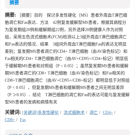
摘要
摘要:
［摘要］目的 探讨多发性硬化（MS）患者外周血T淋巴细
胞凋亡和Fas表达．方法 42例复发缓解型MS患者，根据其病程分
为复发期组20例和缓解期组22例，另外选择20例健康人作为对照
组，采用五色流式细胞术(FCM)检测以上3组外周血T淋巴细胞凋亡
和Fas表达的情况．结果 3组间外周血T淋巴细胞Fas的表达无明显
差别；复发期MS患者凋亡的CD4+ T淋巴细胞（由AV染色标记）和
Fas相关的CD4+ T淋巴细胞凋亡（由AV+CD95+/CD4+标记）明显低
于缓解期MS患者和对照组（P < 0.05）；虽然复发期MS患者和缓解
期MS患者凋亡的CD8+ T淋巴细胞（由AV染色标记）和Fas相关的
CD8+T淋巴细胞凋亡（由AV+CD95+/CD8+标记）都明显低于对照组
（P < 0.05），但复发期MS患者和缓解期MS患者之间无明显差异
（P ＞0.05）．结论 T淋巴细胞的凋亡和Fas的表达可能与复发缓解
型MS患者的发病和病情有关
关键词:
[关键词]多发性硬化
/
流式细胞术
/
凋亡
/
CD4+
/
CD8+
/
Fas