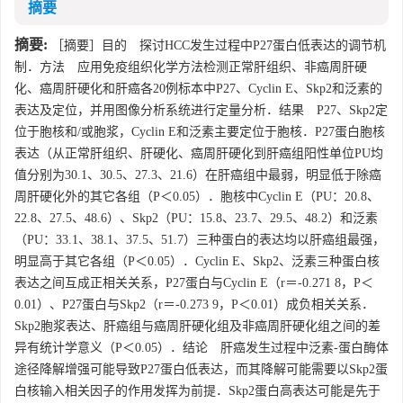
摘要
摘要:
［摘要］目的 探讨HCC发生过程中P27蛋白低表达的调节机
制．方法 应用免疫组织化学方法检测正常肝组织、非癌周肝硬
化、癌周肝硬化和肝癌各20例标本中P27、Cyclin E、Skp2和泛素的
表达及定位，并用图像分析系统进行定量分析．结果 P27、Skp2定
位于胞核和/或胞浆，Cyclin E和泛素主要定位于胞核．P27蛋白胞核
表达（从正常肝组织、肝硬化、癌周肝硬化到肝癌组阳性单位PU均
值分别为30.1、30.5、27.3、21.6）在肝癌组中最弱，明显低于除癌
周肝硬化外的其它各组（P＜0.05）．胞核中Cyclin E（PU：20.8、
22.8、27.5、48.6）、Skp2（PU：15.8、23.7、29.5、48.2）和泛素
（PU：33.1、38.1、37.5、51.7）三种蛋白的表达均以肝癌组最强，
明显高于其它各组（P＜0.05）．Cyclin E、Skp2、泛素三种蛋白核
表达之间互成正相关关系，P27蛋白与Cyclin E（r＝-0.271 8，P＜
0.01）、P27蛋白与Skp2（r＝-0.273 9，P＜0.01）成负相关关系．
Skp2胞浆表达、肝癌组与癌周肝硬化组及非癌周肝硬化组之间的差
异有统计学意义（P＜0.05）．结论 肝癌发生过程中泛素-蛋白酶体
途径降解增强可能导致P27蛋白低表达，而其降解可能需要以Skp2蛋
白核输入相关因子的作用发挥为前提．Skp2蛋白高表达可能是先于