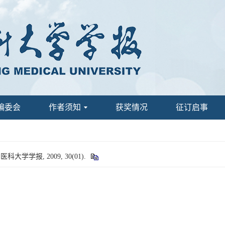
编委会
作者须知
获奖情况
征订启事
学学报, 2009, 30(01).