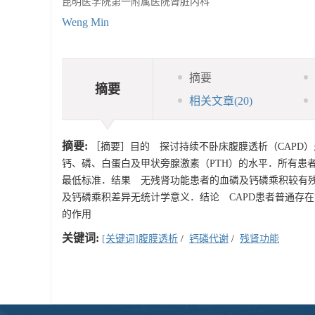
昆明医学院第一附属医院肾脏内科
Weng Min
摘要
摘要
相关文章
(20)
摘要:
［摘要］目的 探讨持续不卧床腹膜透析（CAPD）
钙、磷、白蛋白及甲状旁腺激素（PTH）的水平．所有患者以尿素清
最低标准．结果 无残肾功能患者的血磷及钙磷乘积较有残
及钙磷乘积差异无统计学意义．结论 CAPD患者普通存
的作用
关键词:
[关键词]腹膜透析
/
钙磷代谢
/
残肾功能