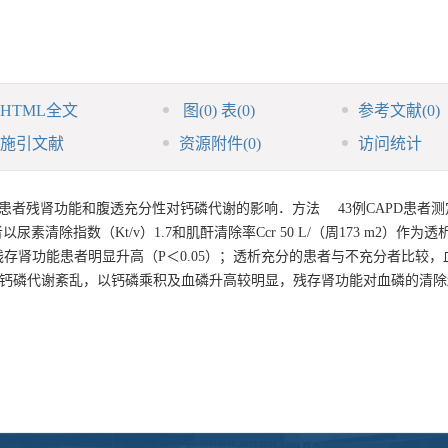
HTML全文
图
(0)
表
(0)
参考文献
(0)
施引文献
资源附件
(0)
访问统计
患者残肾功能和腹透充分性对钙磷代谢的影响．方法 43例CAPD患者测
除指数（Kt/v）1.7和肌酐清除率Ccr 50 L/（周173 m2）作为
存肾功能患者明显升高（P＜0.05）；透析充分的患者与不充分者比较，
在钙磷代谢紊乱，以钙磷乘积及血磷升高较明显，残存肾功能对血磷的清