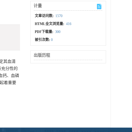
计量
文章访问数:
1570
HTML全文浏览量:
416
PDF下载量:
300
被引次数:
0
出版历程
定其血清
透析充分性的
血钙、血磷
除起着重要