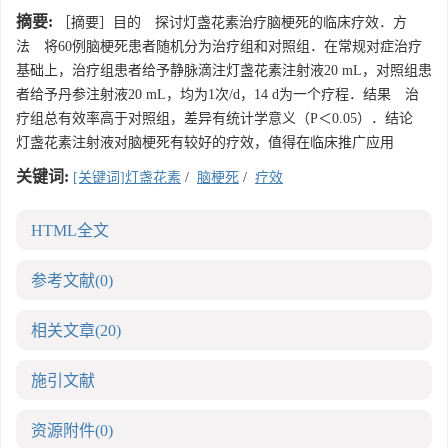
摘要:
［摘要］目的 探讨灯盏花素治疗脑梗死的临床疗效．方
法 将60例脑梗死患者随机分为治疗组和对照组．在常规对症治疗
基础上，治疗组患者给予静脉滴注灯盏花素注射液20 mL，对照组患
者给予丹参注射液20 mL，均为1次/d，14 d为一个疗程．结果 治
疗组总有效率高于对照组，差异有统计学意义（P＜0.05）．结论
灯盏花素注射液对脑梗死有较好的疗效，值得在临床推广应用
关键词:
[关键词]灯盏花素
/
脑梗死
/
疗效
HTML全文
参考文献
(0)
相关文章
(20)
施引文献
资源附件
(0)