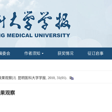
编委会
作者须知
获奖情况
征订启事
]. 昆明医科大学学报, 2010, 31(01).
果观察