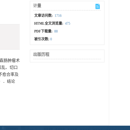
计量
文章访问数:
1716
HTML全文浏览量:
475
PDF下载量:
88
被引次数:
0
出版历程
例结直肠肿瘤术
紊乱、切口
不愈合率及
05）．结论