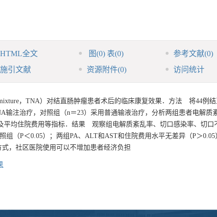
HTML全文
图
(0)
表
(0)
参考文献
(0)
施引文献
资源附件
(0)
访问统计
t admixture，TNA）对结直肠肿瘤患者术后的临床康复效果．方法 将44
NA输注治疗，对照组（n＝23）采用普通输液治疗，分析两组患者电解质
数及平均住院费用等指标．结果 观察组电解质紊乱率、切口感染率、切口
照组（P＜0.05）；两组PA、ALT和AST和住院费用水平无差异（P＞0.
方式，社区医院使用可以不增加患者经济负担
果