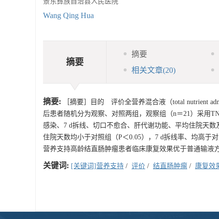
景东彝族自治县人民医院
Wang Qing Hua
摘要
摘要
相关文章
(20)
摘要:
［摘要］目的 评价全营养混合液（total nutrien
后患者随机分为观察、对照两组，观察组（n＝21）采用T
感染、7 d拆线、切口不愈合、肝代谢功能、平均住院天
住院天数均小于对照组（P＜0.05），7 d拆线率、均高于对
营养支持高龄结直肠肿瘤患者临床康复效果优于普通输液
关键词:
[关键词]营养支持
/
评价
/
结直肠肿瘤
/
康复效