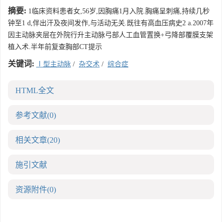
摘要:
1临床资料患者女,56岁,因胸痛1月入院.胸痛呈刺痛,持续几秒
钟至1 d,伴出汗及夜间发作,与活动无关.既往有高血压病史2 a.2007年
因主动脉夹层在外院行升主动脉弓部人工血管置换+弓降部覆膜支架
植入术.半年前复查胸部CT提示
关键词:
Ⅰ型主动脉
/
杂交术
/
综合症
HTML全文
参考文献
(0)
相关文章
(20)
施引文献
资源附件
(0)