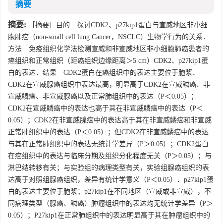
摘要
摘要:
［摘要］目的 探讨CDK2、p27kip1蛋白与宣威地区非小细
胞肺癌（non-small cell lung Cancer，NSCLC）生物学行为的关系．
方法 免疫组织化学法检测宣威和非宣威地区非小细胞肺癌患者的
癌组织和正常组织（距癌组织边缘距离＞5 cm）CDK2、p27kip1蛋
白的表达．结果 CDK2蛋白在癌组织中的表达主要位于胞浆．
CDK2在宣威腺癌组织中表达最高，明显高于CDK2在宣威鳞癌、非
宣威鳞癌、非宣威腺癌以及正常肺组织中的表达（P＜0.05）；
CDK2在宣威鳞癌中的表达也高于其在非宣威鳞癌中的表达（P＜
0.05）；CDK2在非宣威腺癌中的表达高于其在非宣威鳞癌和非宣威
正常肺组织中的表达（P＜0.05）；但CDK2在非宣威鳞癌中的表达
与其在正常肺组织中的表达无统计学差异（P＞0.05）；CDK2蛋白
在癌组织中的表达与临床分期及组织分化程度无关（P＞0.05）；与
淋巴结转移有关；与实验组的病理类型有关，实验组腺癌组织的表
达高于对照组腺癌组织，差异有统计学意义（P＜0.05）．p27kip1蛋
白的表达主要位于胞浆；p27kip1在不同地区（宣威或非宣威），不
同病理类型（腺癌、鳞癌）肿瘤组织中的表达均无统计学差异（P＞
0.05）；P27kip1在正常肺组织中的表达明显高于其在肿瘤组织中的