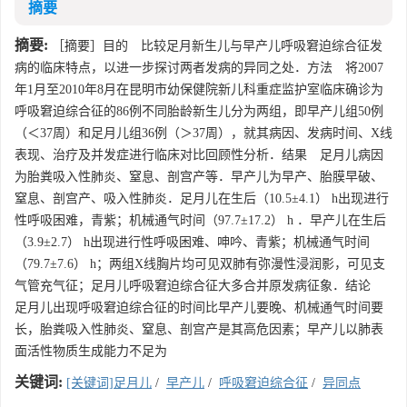
摘要
摘要:
［摘要］目的 比较足月新生儿与早产儿呼吸窘迫综合征发
病的临床特点，以进一步探讨两者发病的异同之处．方法 将2007
年1月至2010年8月在昆明市幼保健院新儿科重症监护室临床确诊为
呼吸窘迫综合征的86例不同胎龄新生儿分为两组，即早产儿组50例
（＜37周）和足月儿组36例（＞37周），就其病因、发病时间、X线
表现、治疗及并发症进行临床对比回顾性分析．结果 足月儿病因
为胎粪吸入性肺炎、窒息、剖宫产等．早产儿为早产、胎膜早破、
窒息、剖宫产、吸入性肺炎．足月儿在生后（10.5±4.1） h出现进行
性呼吸困难，青紫；机械通气时间（97.7±17.2） h ．早产儿在生后
（3.9±2.7） h出现进行性呼吸困难、呻吟、青紫；机械通气时间
（79.7±7.6） h；两组X线胸片均可见双肺有弥漫性浸润影，可见支
气管充气征；足月儿呼吸窘迫综合征大多合并原发病征象．结论
足月儿出现呼吸窘迫综合征的时间比早产儿要晚、机械通气时间要
长，胎粪吸入性肺炎、窒息、剖宫产是其高危因素；早产儿以肺表
面活性物质生成能力不足为
关键词:
[关键词]足月儿
/
早产儿
/
呼吸窘迫综合征
/
异同点