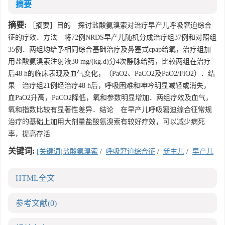
摘要
摘要:
［摘要］目的 探讨盐酸氨溴索对治疗早产儿呼吸窘迫综合
征的疗效．方法 将72例NRDS早产儿随机分成治疗组37例和对照组
35例．两组均给予相同综合基础治疗及鼻塞式cpap给氧，治疗组加
用盐酸氨溴索注射液30 mg/(kg.d)分4次静脉给药，比较两组在治疗
后48 h的临床表现及血气变化，（PaO2、PaCO2及PaO2/FiO2）．结
果 治疗组21例经治疗48 h后，呼吸困难和呻吟明显减轻或消失，
血PaO2升高，PaCO2降低，氧和参数明显增加．两组疗效及血气，
氧和指数比较有显著性差异．结论 在早产儿呼吸窘迫综合征常规
治疗的基础上加用大剂量盐酸氨溴索有较好疗效，可以减少病死
率，提高存活
关键词:
[关键词]盐酸氨溴索
/
呼吸窘迫综合征
/
新生儿
/
早产儿
HTML全文
参考文献
(0)