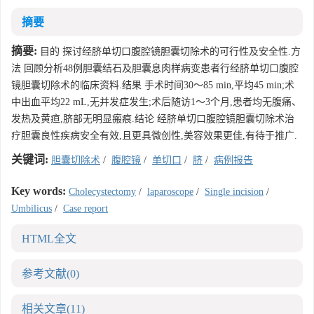
摘要
摘要:
目的 探讨经脐单切口腹腔镜胆囊切除术的可行性及安全性.方
法 回顾分析48例胆囊结石及胆囊息肉样病变患者行经脐单切口腹腔
镜胆囊切除术的临床资料.结果 手术时间30～85 min,平均45 min;术
中出血平均22 mL,无并发症发生;术后随访1～3个月,患者均无腹痛、
发热及黄疸,脐部无明显瘢痕.结论 经脐单切口腹腔镜胆囊切除术治
疗胆囊良性疾病安全有效,且更具微创性,美容效果更佳,有待于推广.
关键词:
胆囊切除术
/
腹腔镜
/
单切口
/
脐
/
病例报告
Key words:
Cholecystectomy
/
laparoscope
/
Single incision
/
Umbilicus
/
Case report
HTML全文
参考文献
(0)
相关文章
(11)