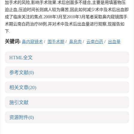
加手术的风险,影响手术效果.术后创面多不缝合,主要是用填塞物压
迫止血,压迫时间长则病人较为痛苦,因此如何减少术中及术后出血即
成了临床关注的焦点.2008年3月至2010年3月笔者采取鼻内窥镜围手
术期云南白药治疗88例,并对术中及术后出血量进行观察,现报告如
下.
关键词:
鼻内窥镜术
/
围手术期
/
鼻息肉
/
云南白药
/
出血量
HTML全文
参考文献
(0)
相关文章
(20)
施引文献
资源附件
(0)