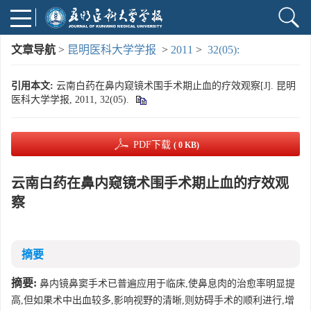
文章导航
>
昆明医科大学学报
>
2011
>
32(05):
引用本文:
云南白药在鼻内窥镜术围手术期止血的疗效观察[J]. 昆明
医科大学学报, 2011, 32(05).
PDF下载
( 0 KB)
云南白药在鼻内窥镜术围手术期止血的疗效观
察
摘要
摘要:
鼻内镜鼻窦手术已普遍应用于临床,使鼻息肉的治愈率明显提
高,但如果术中出血较多,影响视野的清晰,则妨碍手术的顺利进行,增