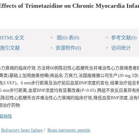
Effects of Trimetazidine on Chronic Myocardia Infa
HTML全文
图
(0)
表
(0)
参考文献
(0)
施引文献
资源附件
(0)
访问统计
力衰竭的临床疗效.方法将66例陈旧性心肌梗死合并难治性心力衰竭患者
)基础上加用曲美他嗪(商品名:万爽力,法国施维雅公司生产)20 mg,3次/d
LVEF)、6 min步行距离及治疗前后血浆BNP浓度的变化.结果治疗组总
F,6 min步行距离,血浆BNP浓度均有显著改善(P<0.05).两组不良反应差异
显提高陈旧性心肌梗死合并难治性心力衰竭的临床疗效,降低血浆BNP浓度,没
期治疗药物.
脑钠肽
Refractory heart failure
/
Brain natriuretic peptide