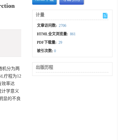
rction
计量
文章访问数:
2706
HTML全文浏览量:
861
PDF下载量:
29
被引次数:
0
出版历程
随机分为两
,疗程为12
有效率达
有统计学意义
有明显的不良