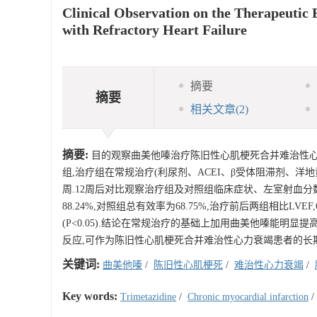
Clinical Observation on the Therapeutic 
with Refractory Heart Failure
摘要
摘要
相关文章
(2)
摘要:
目的观察曲美他嗪治疗陈旧性心肌梗死合并难治性心
组,治疗组在常规治疗(利尿剂、ACEI、β受体阻滞剂、洋地黄类
周.12周后对比观察治疗组及对照组临床症状、左室射血分数(
88.24%,对照组总有效率为68.75%,治疗前后两组相比LVE
(P<0.05).结论在常规治疗的基础上加用曲美他嗪能明
反应,可作为陈旧性心肌梗死合并难治性心力衰竭患者的长
关键词:
曲美他嗪
/
陈旧性心肌梗死
/
难治性心力衰竭
/
Key words:
Trimetazidine
/
Chronic myocardial infarction
/