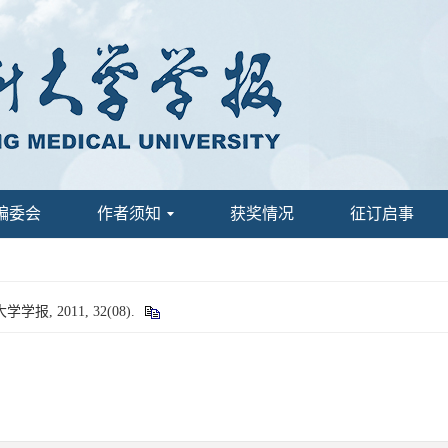
编委会
作者须知
获奖情况
征订启事
 2011, 32(08).