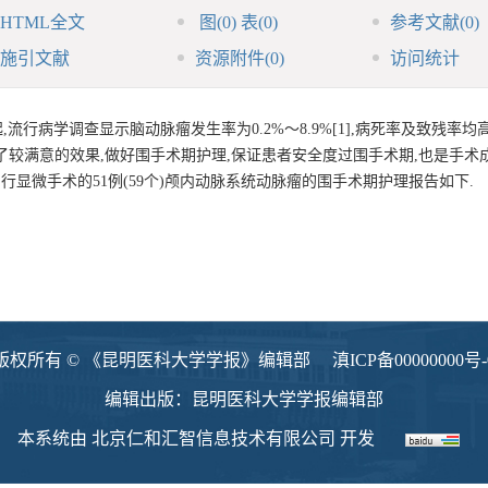
HTML全文
图
(0)
表
(0)
参考文献
(0)
施引文献
资源附件
(0)
访问统计
行病学调查显示脑动脉瘤发生率为0.2%～8.9%[1],病死率及致残率均
较满意的效果,做好围手术期护理,保证患者安全度过围手术期,也是手术成
,行显微手术的51例(59个)颅内动脉系统动脉瘤的围手术期护理报告如下.
版权所有 © 《昆明医科大学学报》编辑部
滇ICP备00000000号-
编辑出版：昆明医科大学学报编辑部
本系统由
北京仁和汇智信息技术有限公司
开发