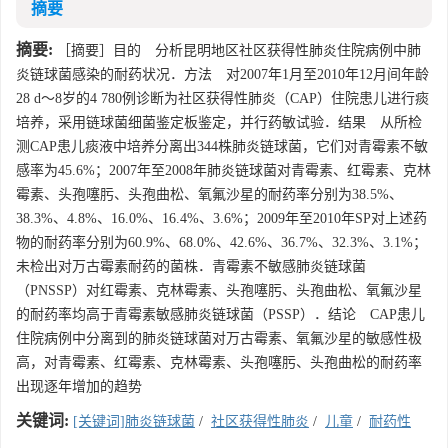
摘要
摘要:
［摘要］目的 分析昆明地区社区获得性肺炎住院病例中肺
炎链球菌感染的耐药状况．方法 对2007年1月至2010年12月间年龄
28 d～8岁的4 780例诊断为社区获得性肺炎（CAP）住院患儿进行痰
培养，采用链球菌细菌鉴定板鉴定，并行药敏试验．结果 从所检
测CAP患儿痰液中培养分离出344株肺炎链球菌，它们对青霉素不敏
感率为45.6%；2007年至2008年肺炎链球菌对青霉素、红霉素、克林
霉素、头孢噻肟、头孢曲松、氧氟沙星的耐药率分别为38.5%、
38.3%、4.8%、16.0%、16.4%、3.6%；2009年至2010年SP对上述药
物的耐药率分别为60.9%、68.0%、42.6%、36.7%、32.3%、3.1%；
未检出对万古霉素耐药的菌株．青霉素不敏感肺炎链球菌
（PNSSP）对红霉素、克林霉素、头孢噻肟、头孢曲松、氧氟沙星
的耐药率均高于青霉素敏感肺炎链球菌（PSSP）．结论 CAP患儿
住院病例中分离到的肺炎链球菌对万古霉素、氧氟沙星的敏感性极
高，对青霉素、红霉素、克林霉素、头孢噻肟、头孢曲松的耐药率
出现逐年增加的趋势
关键词:
[关键词]肺炎链球菌
/
社区获得性肺炎
/
儿童
/
耐药性