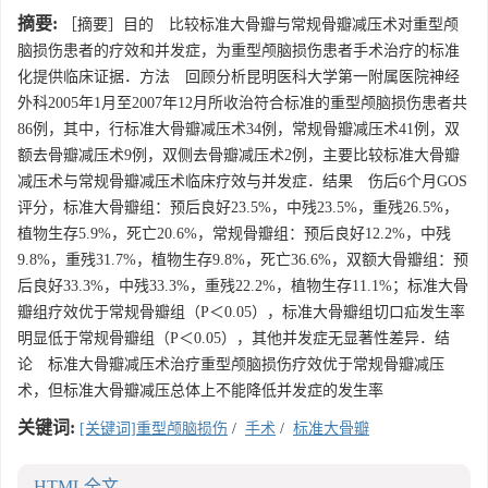
摘要:
［摘要］目的 比较标准大骨瓣与常规骨瓣减压术对重型颅
脑损伤患者的疗效和并发症，为重型颅脑损伤患者手术治疗的标准
化提供临床证据．方法 回顾分析昆明医科大学第一附属医院神经
外科2005年1月至2007年12月所收治符合标准的重型颅脑损伤患者共
86例，其中，行标准大骨瓣减压术34例，常规骨瓣减压术41例，双
额去骨瓣减压术9例，双侧去骨瓣减压术2例，主要比较标准大骨瓣
减压术与常规骨瓣减压术临床疗效与并发症．结果 伤后6个月GOS
评分，标准大骨瓣组：预后良好23.5%，中残23.5%，重残26.5%，
植物生存5.9%，死亡20.6%，常规骨瓣组：预后良好12.2%，中残
9.8%，重残31.7%，植物生存9.8%，死亡36.6%，双额大骨瓣组：预
后良好33.3%，中残33.3%，重残22.2%，植物生存11.1%；标准大骨
瓣组疗效优于常规骨瓣组（P＜0.05），标准大骨瓣组切口疝发生率
明显低于常规骨瓣组（P＜0.05），其他并发症无显著性差异．结
论 标准大骨瓣减压术治疗重型颅脑损伤疗效优于常规骨瓣减压
术，但标准大骨瓣减压总体上不能降低并发症的发生率
关键词:
[关键词]重型颅脑损伤
/
手术
/
标准大骨瓣
HTML全文