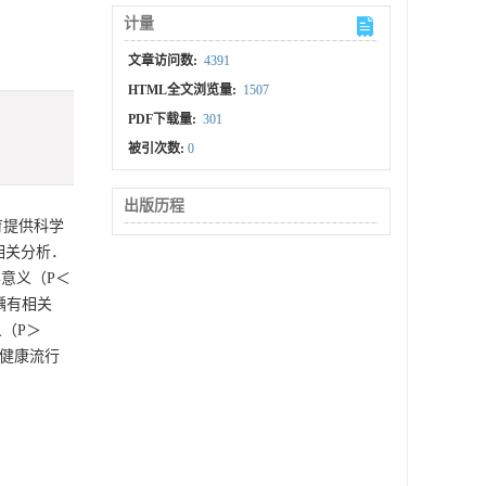
计量
文章访问数:
4391
HTML全文浏览量:
1507
PDF下载量:
301
被引次数:
0
出版历程
育提供科学
相关分析．
学意义（P＜
龋有相关
（P＞
腔健康流行