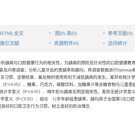
HTML全文
图
(0)
表
(0)
参考文献
(0)
施引文献
资源附件
(0)
访问统计
分析龋病与口腔健康行为的相关性，为龋病的预防及针对性的口腔健康教
查及问卷调查，分析儿童牙齿的患龋率和龋均，将调查数据进行Sperman
好的刷牙习惯、定期检查、氟化物的使用有利于减低龋病的发生，差异有统计
义（P＞0.05）．糖果、巧克力、碳酸饮料、加糖果汁等含糖食物与儿童患
计学意义（P＜0.05）．喝牛奶与龋病无明显相关性，差异无统计学意义
学意义（P＜0.05）．结论 12岁年龄组患龋率、龋均高于全国第3次口
成良好的口腔卫生行为习惯，树立良好的防治理念