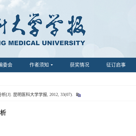
编委会
作者须知
获奖情况
征订启事
. 昆明医科大学学报, 2012, 33(07).
分析