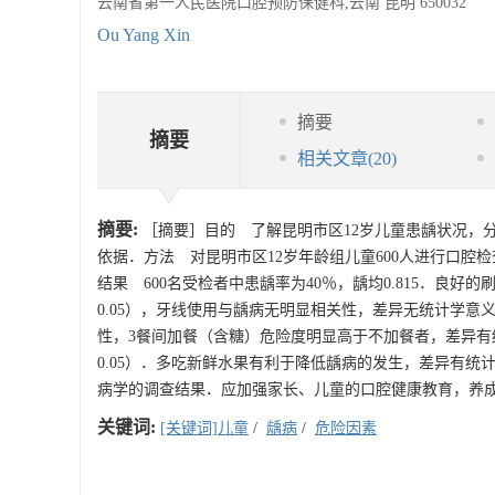
云南省第一人民医院口腔预防保健科,云南 昆明 650032
Ou Yang Xin
摘要
摘要
相关文章
(20)
摘要:
［摘要］目的 了解昆明市区12岁儿童患龋状况，
依据．方法 对昆明市区12岁年龄组儿童600人进行口腔检
结果 600名受检者中患龋率为40％，龋均0.815．良
0.05），牙线使用与龋病无明显相关性，差异无统计学意
性，3餐间加餐（含糖）危险度明显高于不加餐者，差异有统
0.05）．多吃新鲜水果有利于降低龋病的发生，差异有统计
病学的调查结果．应加强家长、儿童的口腔健康教育，养
关键词:
[关键词]儿童
/
龋病
/
危险因素