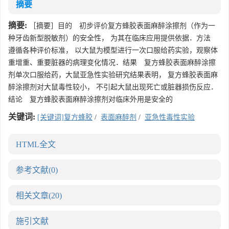
摘要
摘要:
［摘要］目的 初步评价复方蜂胶表面麻醉涂擦剂（作为一
种牙齿新型脱敏剂）的安全性， 为其在临床应用提供依据．方法
遵循各种评价标准， 以大鼠为模型进行一次口服给药实验，观察体
重增重、重要脏器的病理变化情况．结果 复方蜂胶表面麻醉涂擦
剂单次口服给药，大鼠亚急性实验研究结果表明， 复方蜂胶表面麻
醉涂擦剂对大鼠毒性较小， 不引起大鼠出现死亡或脏器损伤反应．
结论 复方蜂胶表面麻醉涂擦剂对临床外用是安全的
关键词:
[关键词]复方蜂胶
/
表面麻醉剂
/
亚急性毒性实验
HTML全文
参考文献
(0)
相关文章
(20)
施引文献