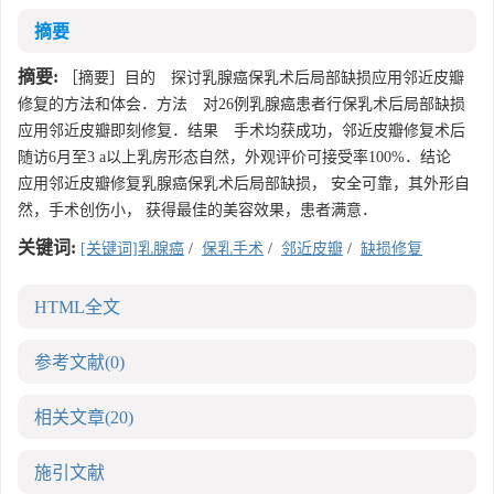
摘要
摘要:
［摘要］目的 探讨乳腺癌保乳术后局部缺损应用邻近皮瓣
修复的方法和体会．方法 对26例乳腺癌患者行保乳术后局部缺损
应用邻近皮瓣即刻修复．结果 手术均获成功，邻近皮瓣修复术后
随访6月至3 a以上乳房形态自然，外观评价可接受率100%．结论
应用邻近皮瓣修复乳腺癌保乳术后局部缺损， 安全可靠，其外形自
然，手术创伤小， 获得最佳的美容效果，患者满意．
关键词:
[关键词]乳腺癌
/
保乳手术
/
邻近皮瓣
/
缺损修复
HTML全文
参考文献
(0)
相关文章
(20)
施引文献