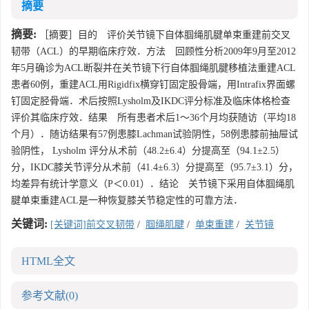
摘要
摘要:
［摘要］目的 评价关节镜下自体腘绳肌腱单束重建前交叉
韧带（ACL）的早期临床疗效．方法 回顾性分析2009年9月至2012
年5月确诊为ACL断裂并在关节镜下行自体腘绳肌腱移植法重建ACL
患者60例，重建ACL用Rigidfix横穿钉固定股骨端，用Intrafix界面螺
钉固定胫骨端．术后按照Lysholm及IKDC评分标准及临床体格检查
评价其临床疗效．结果 所有患者术后1～36个月均获随访（平均18
个月）．随访结果有57例患膝Lachman试验阴性，58例患膝前抽屉试
验阴性， Lysholm 评分从术前（48.2±6.4）分提高至（94.1±2.5）
分，IKDC膝关节评分从术前（41.4±6.3）分提高至（95.7±3.1）分，
均差异有统计学意义（P＜0.01）．结论 关节镜下采用自体腘绳肌
腱单束重建ACL是一种恢复膝关节稳定性的可靠方法．
关键词:
[关键词]前交叉韧带
/
腘绳肌腱
/
单束重建
/
关节镜
HTML全文
参考文献
(0)