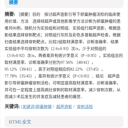
摘要
摘要:
［摘要］目的 探讨超声造影引导下卵巢肿瘤活检的临床使
用价值．方法 选择经超声或其他影像学方法诊断为卵巢肿瘤的患
者共86例，随机分为实验组和对照组．实验组行超声造影，根据造
影结果选择穿刺靶点；对照组行灰阶及彩色多普勒超声检查，根据
扫查结果选择穿刺靶点，比较2组取材满意率、诊断准确率．结果
实验组中平均穿刺次数为（2.6±0.93）次/n，少于对照组的
（3.0±0.92）次/n，两者差异有统计学意义（P <0.05），实验组总的
取材满意率、诊断准确率分别为97.56% （40/41），
95.12%（39/41），高于对照组相应的82.22% （37/45），
77.78%（35/45），差异有统计学意义（P＜0.05）．结论 超声造
影引导卵巢肿瘤穿刺活检，可明显提高取材满意率、诊断准确率，
并可在一定程度上提高病灶穿刺的取材满意率，减少穿刺次数，从
而减少术后发生的并发症及减轻患者的痛苦．
关键词:
[关键词]卵巢肿瘤
/
超声造影
/
穿刺活检
HTML全文