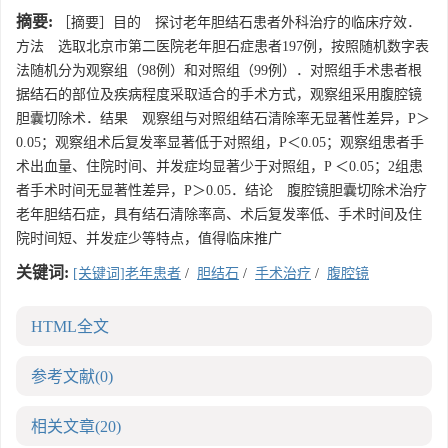
摘要:
［摘要］目的 探讨老年胆结石患者外科治疗的临床疗效．
方法 选取北京市第二医院老年胆石症患者197例，按照随机数字表
法随机分为观察组（98例）和对照组（99例）．对照组手术患者根
据结石的部位及疾病程度采取适合的手术方式，观察组采用腹腔镜
胆囊切除术．结果 观察组与对照组结石清除率无显著性差异，P＞
0.05；观察组术后复发率显著低于对照组，P＜0.05；观察组患者手
术出血量、住院时间、并发症均显著少于对照组，P ＜0.05；2组患
者手术时间无显著性差异，P＞0.05．结论 腹腔镜胆囊切除术治疗
老年胆结石症，具有结石清除率高、术后复发率低、手术时间及住
院时间短、并发症少等特点，值得临床推广
关键词:
[关键词]老年患者
/
胆结石
/
手术治疗
/
腹腔镜
HTML全文
参考文献
(0)
相关文章
(20)