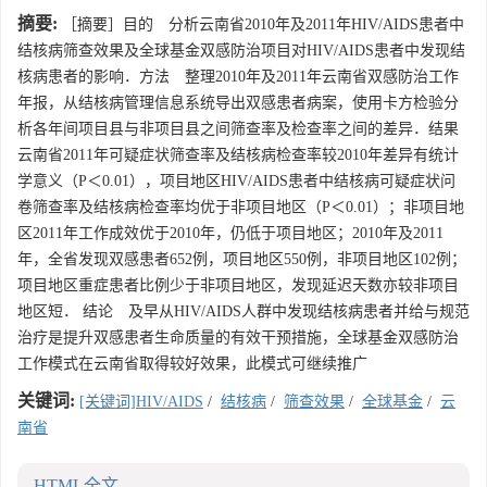
摘要:
［摘要］目的 分析云南省2010年及2011年HIV/AIDS患者中
结核病筛查效果及全球基金双感防治项目对HIV/AIDS患者中发现结
核病患者的影响．方法 整理2010年及2011年云南省双感防治工作
年报，从结核病管理信息系统导出双感患者病案，使用卡方检验分
析各年间项目县与非项目县之间筛查率及检查率之间的差异．结果
云南省2011年可疑症状筛查率及结核病检查率较2010年差异有统计
学意义（P＜0.01），项目地区HIV/AIDS患者中结核病可疑症状问
卷筛查率及结核病检查率均优于非项目地区（P＜0.01）；非项目地
区2011年工作成效优于2010年，仍低于项目地区；2010年及2011
年，全省发现双感患者652例，项目地区550例，非项目地区102例；
项目地区重症患者比例少于非项目地区，发现延迟天数亦较非项目
地区短． 结论 及早从HIV/AIDS人群中发现结核病患者并给与规范
治疗是提升双感患者生命质量的有效干预措施，全球基金双感防治
工作模式在云南省取得较好效果，此模式可继续推广
关键词:
[关键词]HIV/AIDS
/
结核病
/
筛查效果
/
全球基金
/
云
南省
HTML全文