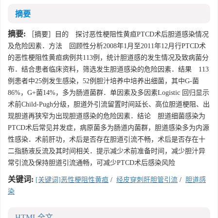
摘要
摘要:
［摘要］目的 探讨恶性梗阻性黄疸PTCD术后胆道感染情况
及危险因素．方法 回顾性分析2008年1月至2011年12月行PTCD术
的恶性梗阻性黄疸病例共113例，统计胆道感的发生情况及致病菌分
布．结合患者临床资料，筛选发生胆道感染的危险因素．结果 113
例患者中25例发生感染，52例胆汁培养中培养出细菌，其中G-菌
86%，G+菌14%，多为肠道菌群．单因素及多因素Logistic 回归显示
术前Child-Pugh分级，胆道外引流留置时间延长、高位胆道梗阻、出
现胆道再狭窄为出现胆道感染的危险因素．结论 胆道细菌感染为
PTCD术后常见并发症，病原菌多为肠道内菌群，胆道感染多为内源
性感染．术前肝功，术后是否存在胆道引流不畅，术后是否存在十
二指肠液反流及其时间相关．提示减少术前准备时间，减少胆汁异
常引流及保持胆道引流通畅，可减少PTCD术后感染风险
关键词:
[关键词]恶性梗阻性黄疸
/
经皮穿刺肝胆管引流
/
胆道感
染
HTML全文