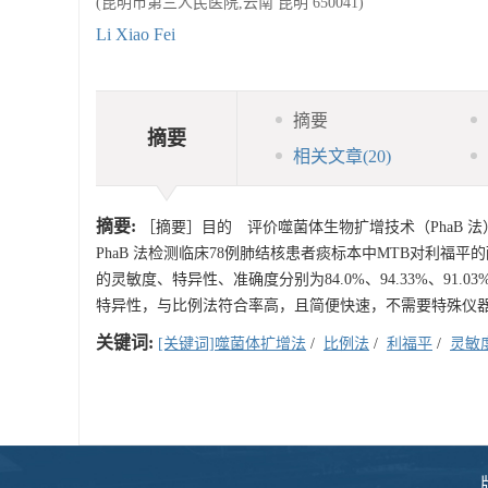
(昆明市第三人民医院,云南 昆明 650041)
Li Xiao Fei
摘要
摘要
相关文章
(20)
摘要:
［摘要］目的 评价噬菌体生物扩增技术（PhaB 
PhaB 法检测临床78例肺结核患者痰标本中MTB对利福
的灵敏度、特异性、准确度分别为84.0%、94.33%、91
特异性，与比例法符合率高，且简便快速，不需要特殊仪器
关键词:
[关键词]噬菌体扩增法
/
比例法
/
利福平
/
灵敏