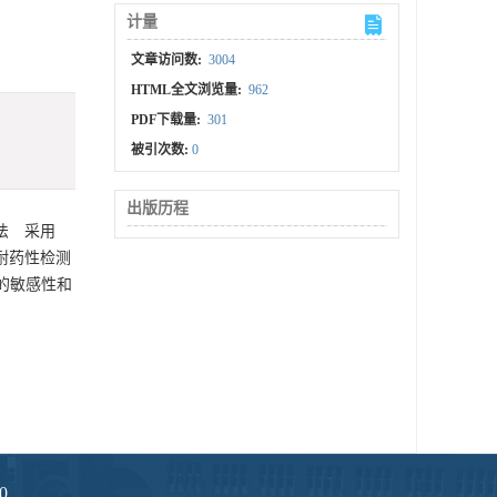
计量
文章访问数:
3004
HTML全文浏览量:
962
PDF下载量:
301
被引次数:
0
出版历程
法 采用
平耐药性检测
高的敏感性和
0