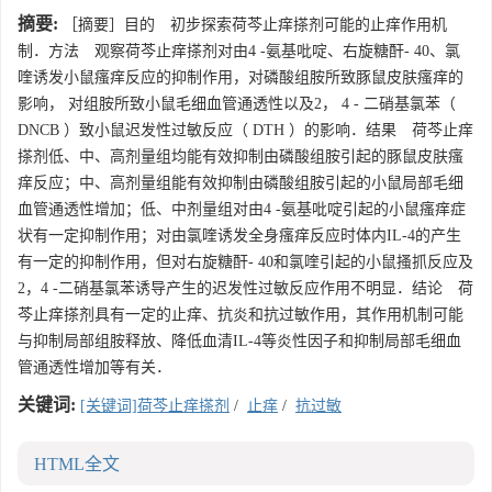
摘要:
［摘要］目的 初步探索荷芩止痒搽剂可能的止痒作用机
制．方法 观察荷芩止痒搽剂对由4 -氨基吡啶、右旋糖酐- 40、氯
喹诱发小鼠瘙痒反应的抑制作用，对磷酸组胺所致豚鼠皮肤瘙痒的
影响， 对组胺所致小鼠毛细血管通透性以及2， 4 - 二硝基氯苯（
DNCB ）致小鼠迟发性过敏反应（ DTH ）的影响．结果 荷芩止痒
搽剂低、中、高剂量组均能有效抑制由磷酸组胺引起的豚鼠皮肤瘙
痒反应；中、高剂量组能有效抑制由磷酸组胺引起的小鼠局部毛细
血管通透性增加；低、中剂量组对由4 -氨基吡啶引起的小鼠瘙痒症
状有一定抑制作用；对由氯喹诱发全身瘙痒反应时体内IL-4的产生
有一定的抑制作用，但对右旋糖酐- 40和氯喹引起的小鼠搔抓反应及
2，4 -二硝基氯苯诱导产生的迟发性过敏反应作用不明显．结论 荷
芩止痒搽剂具有一定的止痒、抗炎和抗过敏作用，其作用机制可能
与抑制局部组胺释放、降低血清IL-4等炎性因子和抑制局部毛细血
管通透性增加等有关．
关键词:
[关键词]荷芩止痒搽剂
/
止痒
/
抗过敏
HTML全文