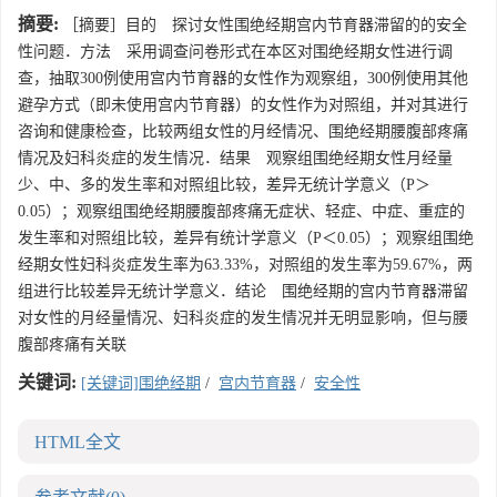
摘要:
［摘要］目的 探讨女性围绝经期宫内节育器滞留的的安全
性问题．方法 采用调查问卷形式在本区对围绝经期女性进行调
查，抽取300例使用宫内节育器的女性作为观察组，300例使用其他
避孕方式（即未使用宫内节育器）的女性作为对照组，并对其进行
咨询和健康检查，比较两组女性的月经情况、围绝经期腰腹部疼痛
情况及妇科炎症的发生情况．结果 观察组围绝经期女性月经量
少、中、多的发生率和对照组比较，差异无统计学意义（P＞
0.05）；观察组围绝经期腰腹部疼痛无症状、轻症、中症、重症的
发生率和对照组比较，差异有统计学意义（P＜0.05）；观察组围绝
经期女性妇科炎症发生率为63.33%，对照组的发生率为59.67%，两
组进行比较差异无统计学意义．结论 围绝经期的宫内节育器滞留
对女性的月经量情况、妇科炎症的发生情况并无明显影响，但与腰
腹部疼痛有关联
关键词:
[关键词]围绝经期
/
宫内节育器
/
安全性
HTML全文