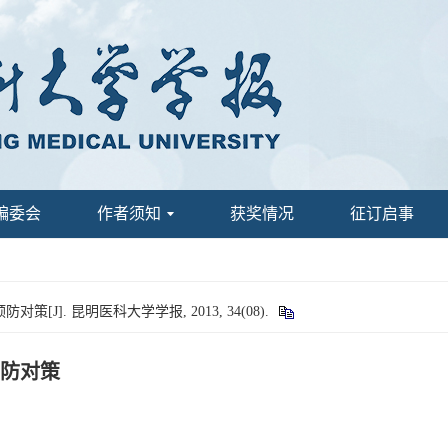
编委会
作者须知
获奖情况
征订启事
]. 昆明医科大学学报, 2013, 34(08).
防对策