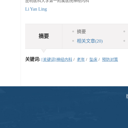
昆明医科大学第一附属医院神经内科
Li Yan Ling
摘要
摘要
相关文章
(20)
关键词:
[关键词]神经内科
/
老年
/
坠床
/
预防对策