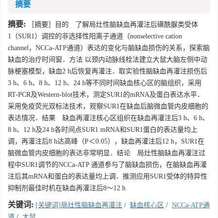
摘要
摘要:
［摘要］目的 了解局灶性脑缺血再灌注后磺酰脲类受体
1（SUR1）调控的非选择性阳离子通道（nonselective cation
channel，NCCa-ATP通道）表达的变化与脑缺血损伤的关系，探索脑
缺血的治疗时间窗．方法 以颈内动脉线栓法建立大鼠大脑左侧中动
脉梗塞模型，缺血2 h后恢复再灌注．取实验性脑缺血再灌注损伤后
3 h、6 h、8 h、12 h、24 h等不同时间缺血核心区的脑组织，采用
RT-PCR及Western-blot技术，测定SUR1的mRNA及蛋白表达水平．
采用免疫荧光双标法技术，观察SUR1在缺血后脑微血管内皮细胞的
表达情况．结果 缺血再灌注核心区组织在缺血再灌注后3 h、6 h、
8 h、12 h及24 h各时间点SUR1 mRNA和SUR1蛋白的表达量均上
调，再灌注后8 h达高峰（P＜0.05），缺血再灌注后12 h，SUR1在
脑微血管内皮细胞的表达非常明显．结论 局灶性脑缺血再灌注过
程中SUR1调节的NCCa-ATP 通道参与了脑缺血损伤，在脑缺血再灌
注后其mRNA和蛋白的表达量均上调．推测应用SUR1受体的特异性
抑制剂最佳时机在缺血再灌注后8～12 h
关键词:
[关键词]局灶性脑缺血再灌注
/
缺血核心区
/
NCCa-ATP通
道
/
大鼠