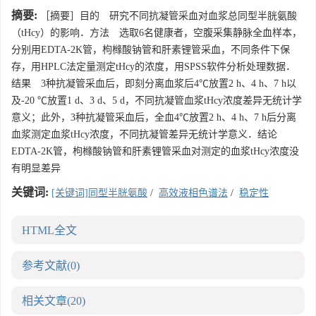
摘要:
［摘要］目的 研究不同抗凝管采血对血浆总同型半胱氨酸
（tHcy）的影响．方法 选取6名健康者，空腹采集静脉全血样本，
分别用EDTA-2K管，枸橼酸钠管和肝素锂管采血，不同条件下保
存，用HPLC法定量测定tHcy的浓度，用SPSS软件分析处理数据．
结果 3种抗凝管采血后，即刻分离血浆后4℃放置2 h、4 h、7 h以
及-20 ℃放置1 d、3 d、5 d，不同抗凝管血浆tHcy浓度差异无统计学
意义；此外，3种抗凝管采血后，全血4℃放置2 h、4 h、7 h后分离
血浆测定血浆tHcy浓度，不同抗凝管差异无统计学意义．结论
EDTA-2K管，枸橼酸钠管和肝素锂管采血对测定的血浆tHcy浓度没
有明显差异
关键词:
[关键词]同型半胱氨酸
/
高效液相色谱法
/
稳定性
HTML全文
参考文献
(0)
相关文章
(20)