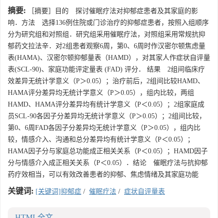
摘要:
［摘要］目的 探讨催眠疗法对抑郁症患者及其家庭的影
响．方法 选择136例住院或门诊治疗的抑郁症患者，按照入组顺序
分为研究组和对照组．研究组采用催眠疗法，对照组采用常规抗抑
郁药文拉法辛．对2组患者观察6周，第0、6周时作汉密尔顿焦虑量
表(HAMA)、汉密尔顿抑郁量表（HAMD），对其家人作症状自评量
表(SCL-90)、家庭功能评定量表 (FAD) 评分． 结果 2组间临床疗
效差异无统计学意义（P＞0.05）；治疗前后，2组间比较HAMD、
HAMA评分差异均无统计学意义（P＞0.05），组内比较，两组
HAMD、HAMA评分差异均有统计学意义（P＜0.05）；2组家庭成
员SCL-90各因子分差异均无统计学意义（P＞0.05）；2组间比较，
第0、6周FAD各因子分差异均无统计学意义（P＞0.05），组内比
较，情感介入、沟通和总分差异均有统计学意义（P＜0.05）；
HAMA因子分与家庭总功能成正相关关系（P＜0.05）；HAMD因子
分与情感介入成正相关关系（P＜0.05）．结论 催眠疗法与抗抑郁
药疗效相当，可以有效改善患者的抑郁、焦虑情绪及其家庭功能
关键词:
[关键词]抑郁症
/
催眠疗法
/
症状自评量表
HTML全文