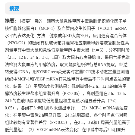
摘要
摘要:
［摘要］目的 观察大鼠急性甲醇中毒后脑组织趋化因子单
核细胞趋化蛋白1（MCP-1）及血管内皮生长因子（VEGF）mRNA
水平的表达变化. 方法 健康成年SD大鼠75只，应用通有混合气体
（N2O/O2）的密闭有机玻璃箱并灌胃相应剂量甲醇溶液复制急性高
剂量甲醇中毒大鼠和急性低剂量甲醇中毒大鼠（n＝5）. 分不同时段
（2 h，12 h，24 h，3 d，1周）取大鼠右心房静脉血，采用气相色谱
法检测大鼠血液的甲醇浓度，取大鼠脑组织进行总RNA提取，经逆
转录得cDNA，用SYBRGreen荧光实时定量PCR技术动态定量监测脑
组织中MCP-1和VEGF mRNA在急性甲醇中毒后不同时间点表达的变
化．结果 （1）甲醇浓度检测结果：低剂量组在2 h、12 h的血液甲
醇浓度较生理盐水组显著升高（P＜0.05），高剂量组在2 h、12 h、
24 h的血液甲醇浓度较低剂量组和生理盐水组显著升高（P＜
0.05），各组在3 d和1周均未测出甲醇；（2）MCP-1 mRNA表达变
化：在甲醇中毒后2 h明显升高，24 h达到高峰，各个时间点与对照
组比较均有显著性差异（P＜0.05），在2 h，3 d和1 周高剂量组高于
低剂量组；（3）VEGF mRNA表达变化：在甲醇中毒后2 h明显升