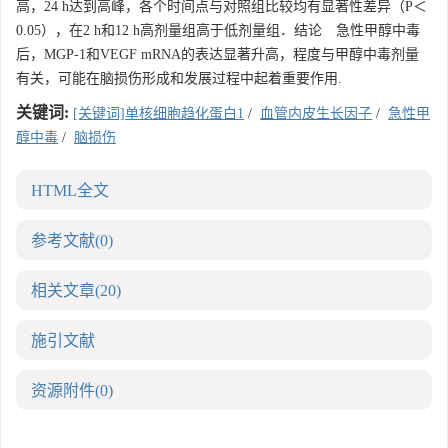
高，24 h达到高峰，各个时间点与对照组比较均有显著性差异（P＜
0.05），在2 h和12 h高剂量组高于低剂量组．结论 急性甲醇中毒
后，MGP-1和VEGF mRNA的表达显著升高，程度与甲醇中毒剂量
有关，可能在脑损伤形成和发展过程中起着重要作用.
关键词:
[关键词]单核细胞趋化蛋白1
/
血管内皮生长因子
/
急性甲
醇中毒
/
脑损伤
HTML全文
参考文献
(0)
相关文章
(20)
施引文献
资源附件
(0)