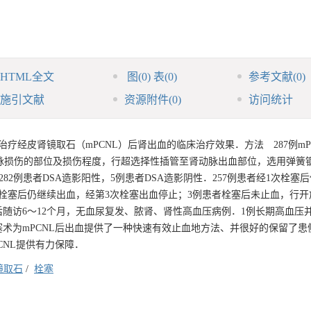
HTML全文
图
(0)
表
(0)
参考文献
(0)
施引文献
资源附件
(0)
访问统计
疗经皮肾镜取石（mPCNL）后肾出血的临床治疗效果．方法 287例mP
找肾动脉损伤的部位及损伤程度，行超选择性插管至肾动脉出血部位，选用弹簧
2例患者DSA造影阳性，5例患者DSA造影阴性．257例患者经1次栓塞
例栓塞后仍继续出血，经第3次栓塞出血停止；3例患者栓塞后未止血，行
后随访6～12个月，无血尿复发、脓肾、肾性高血压病例．1例长期高血压
术为mPCNL后出血提供了一种快速有效止血地方法、并很好的保留了患
CNL提供有力保障．
镜取石
/
栓塞