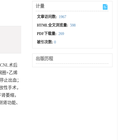
计量
文章访问数:
1967
HTML全文浏览量:
598
PDF下载量:
269
被引次数:
0
出版历程
CNL术后
钢圈+乙烯
后停止出血；
开放性手术，
并肾萎缩，
侧肾功能、