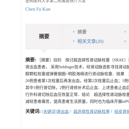
昆明医科大学第二附属医院介入室
Chen Fu Kun
摘要
摘要
相关文章
(20)
摘要:
［摘要］目的 探讨超选择性肾动脉栓塞（SRAE）治
肾出血患者， 采用Seldinger技术，经肾动脉造影寻
醇颗粒栓塞或弹簧钢圈+明胶海绵进行肾动脉栓塞．结果 28
26例患者第1次栓塞后再发出血，经第2次栓塞后止血；1
其中1例行肾切除，2例行肾修补术后止血．上述患者止血
行外科肾切除后血压恢复正常．结论 超选择性肾动脉栓塞
减轻患者痛苦，提高患者生活质量，同时也为临床开展mP
关键词:
[关键词]肾出血
/
超选择性肾动脉栓塞
/
经皮肾