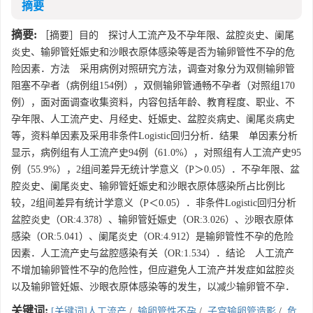
摘要
摘要:
［摘要］目的 探讨人工流产及不孕年限、盆腔炎史、阑尾
炎史、输卵管妊娠史和沙眼衣原体感染等是否为输卵管性不孕的危
险因素．方法 采用病例对照研究方法，调查对象分为双侧输卵管
阻塞不孕者（病例组154例），双侧输卵管通畅不孕者（对照组170
例），面对面调查收集资料，内容包括年龄、教育程度、职业、不
孕年限、人工流产史、月经史、妊娠史、盆腔炎病史、阑尾炎病史
等，资料单因素及采用非条件Logistic回归分析．结果 单因素分析
显示，病例组有人工流产史94例（61.0%），对照组有人工流产史95
例（55.9%），2组间差异无统计学意义（P＞0.05）．不孕年限、盆
腔炎史、阑尾炎史、输卵管妊娠史和沙眼衣原体感染所占比例比
较，2组间差异有统计学意义（P＜0.05）．非条件Logistic回归分析
盆腔炎史（OR:4.378）、输卵管妊娠史（OR:3.026）、沙眼衣原体
感染（OR:5.041）、阑尾炎史（OR:4.912）是输卵管性不孕的危险
因素．人工流产史与盆腔感染有关（OR:1.534）．结论 人工流产
不增加输卵管性不孕的危险性，但应避免人工流产并发症如盆腔炎
以及输卵管妊娠、沙眼衣原体感染等的发生，以减少输卵管不孕．
关键词:
[关键词]人工流产
/
输卵管性不孕
/
子宫输卵管造影
/
危