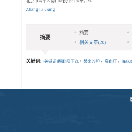
北京市昌平区南口医院中西医结合科
Zhang Li Gang
摘要
摘要
相关文章
(20)
关键词:
[关键词]醒脑降压丸
/
替米沙坦
/
高血压
/
临床