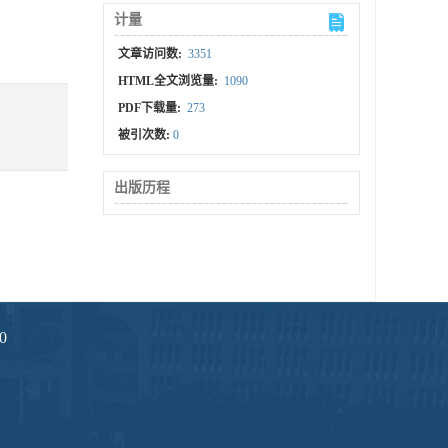
计量
文章访问数:
3351
HTML全文浏览量:
1090
PDF下载量:
273
被引次数:
0
出版历程
0