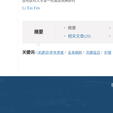
昆明医科大学第一附属医院麻醉科
Li Xiu Fen
摘要
摘要
相关文章
(20)
关键词:
[关键词]老年患者
/
全身麻醉
/
苏醒延迟
/
护理