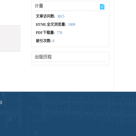
计量
文章访问数:
3015
HTML全文浏览量:
1009
PDF下载量:
776
被引次数:
0
出版历程
0