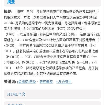
摘要
摘要:
［摘要］目的 探讨降钙素原在监测抗感染治疗及其转归中
的临床意义．方法 选择安徽医科大学附属安庆医院2010年3月至
2013年5月收治的感染患者92例为观察组，另选择同期30例非感染患
者为对照组，对2组患者的降钙素原（PCT）和C反应蛋白
（CRP），以及其在治疗和转归中的意义进行分析． 结果 治疗前观
察组在PCT、CRP含量以及WBC计数方面均显著高于对照组患者（P
＜0.05），重症患者血清PCT和CRP含量均高于非重症患者（P＜
0.01），随着抗感染治疗重症和非重症患者的各项指标均显著改善
（P＜0.05）．PCT、CRP含量变化与疾病严重程度呈正相关（r＝
0.78和0.84，P＜0.01），PCT与CRP变化成正相关（r＝0.81，P＜
0.01）．结论 降钙素原可有效反映感染疾病的严重程度，用于抗
感染治疗的动态监测，对转归的预测具有临床价值．
关键词:
[关键词]感染
/
降钙素原
/
C反应蛋白
HTML全文