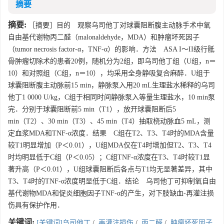
摘要
摘要:
［摘要］目的 观察乌司他丁对球囊阻断腹主动脉手术中氧
自由基代谢物丙二醛（malonaldehyde，MDA）和肿瘤坏死因子
（tumor necrosis factor-α，TNF-α）的影响．方法 ASA I～II级行骶
骨肿瘤切除术的患者20例，随机分为2组，即乌司他丁组（U组，n＝
10）和对照组（C组，n＝10），均采用全身静吸复合麻醉．U组于
球囊阻断腹主动脉前15 min，静脉泵入用20 mL生理盐水稀释的乌司
他丁1 0000 U/kg，C组于相同时间静脉泵入等量生理盐水，10 min泵
完．分别于球囊阻断前5 min（T1），放开球囊阻断后5
min（T2）、30 min（T3）、45 min（T4）抽取桡动脉血5 mL，测
定血浆MDA和TNF-α浓度．结果 C组在T2、T3、T4时的MDA含量
较T1明显增加（P＜0.01），U组MDA仅在T4时增加但T2、T3、T4
时均明显低于C组（P＜0.05）；C组TNF-α浓度在T3、T4时较T1显
著升高（P＜0.01），U组球囊阻断后各点与T1均无显著差异，其中
T3、T4时的TNF-α浓度明显低于C组．结论 乌司他丁可抑制氧自由
基代谢物MDA和促炎细胞因子TNF-α的产生，对下肢缺血-再灌注损
伤具有保护作用．
关键词:
[关键词]乌司他丁
/
再灌注损伤
/
丙二醛
/
肿瘤坏死因子