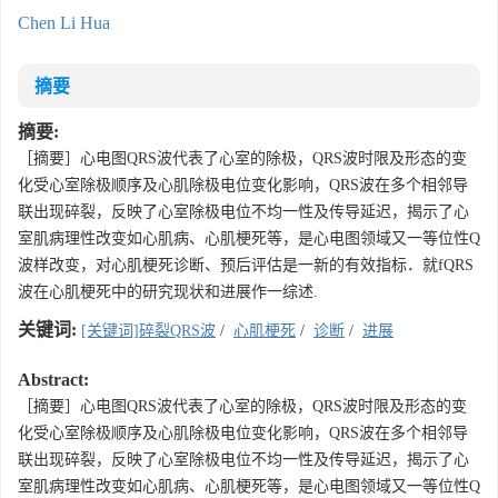
Chen Li Hua
摘要
摘要:
［摘要］心电图QRS波代表了心室的除极，QRS波时限及形态的变
化受心室除极顺序及心肌除极电位变化影响，QRS波在多个相邻导
联出现碎裂，反映了心室除极电位不均一性及传导延迟，揭示了心
室肌病理性改变如心肌病、心肌梗死等，是心电图领域又一等位性Q
波样改变，对心肌梗死诊断、预后评估是一新的有效指标．就fQRS
波在心肌梗死中的研究现状和进展作一综述.
关键词:
[关键词]碎裂QRS波
/
心肌梗死
/
诊断
/
进展
Abstract:
［摘要］心电图QRS波代表了心室的除极，QRS波时限及形态的变
化受心室除极顺序及心肌除极电位变化影响，QRS波在多个相邻导
联出现碎裂，反映了心室除极电位不均一性及传导延迟，揭示了心
室肌病理性改变如心肌病、心肌梗死等，是心电图领域又一等位性Q