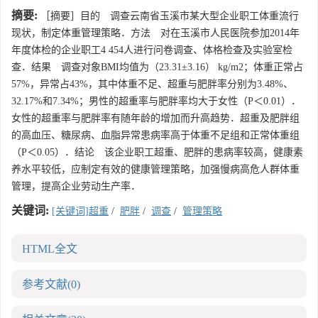
摘要:
［摘要］目的 调查云南省玉溪市某大型企业职工体重流行
现状，制定体重管理策略．方法 对在玉溪市人民医院参加2014年
年度体检的企业职工4 454人进行问卷调查、体格检查及实验室检
查．结果 调查对象BMI均值为（23.31±3.16） kg/m2；体重正常占
57%，异常占43%，其中体重不足、超重与肥胖率分别为3.48%、
32.17%和7.34%；男性的超重率与肥胖率均大于女性（P＜0.01）．
女性的超重率与肥胖率有随年龄的增加而升高趋势．超重及肥胖组
的高血压、糖尿病、血脂异常患病率高于体重不足组和正常体重组
（P＜0.05）．结论 该企业职工超重、肥胖的患病率较高，健康素
养水平较低，应制定有效的健康管理策略，加强慢病高危人群体重
管理，提高企业劳动生产率．
关键词:
[关键词]超重
/
肥胖
/
调查
/
管理策略
HTML全文
参考文献
(0)