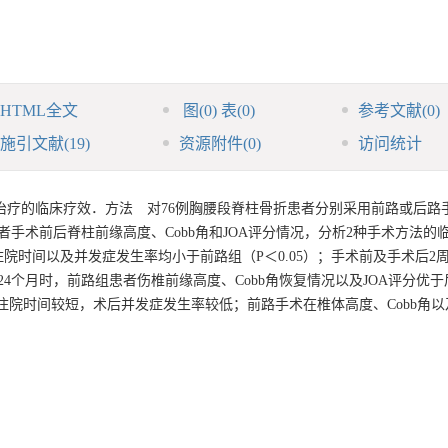
HTML全文
图
(0)
表
(0)
参考文献
(0)
施引文献
(19)
资源附件
(0)
访问统计
治疗的临床疗效．方法 对76例胸腰段脊柱骨折患者分别采用前路或后路
手术前后脊柱前缘高度、Cobb角和JOA评分情况，分析2种手术方法的
时间以及并发症发生率均小于前路组（P＜0.05）；手术前及手术后2周
月及24个月时，前路组患者伤椎前缘高度、Cobb角恢复情况以及JOA评分优
和住院时间较短，术后并发症发生率较低；前路手术在椎体高度、Cobb角