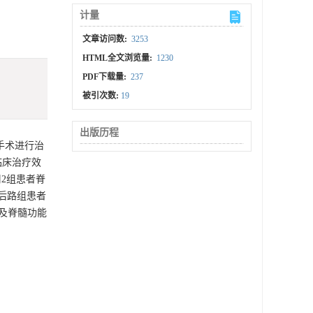
计量
文章访问数:
3253
HTML全文浏览量:
1230
PDF下载量:
237
被引次数:
19
出版历程
手术进行治
临床治疗效
2组患者脊
于后路组患者
以及脊髓功能