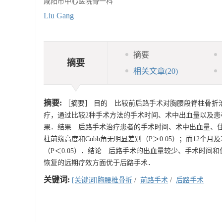
咸阳市中心医院骨一科
Liu Gang
摘要
摘要
相关文章
(20)
摘要:
［摘要］ 目的 比较前后路手术对胸腰段脊柱骨折
疗，通过比较2种手术方法的手术时间、术中出血量以及患者
果．结果 后路手术治疗患者的手术时间、术中出血量、住院
柱前缘高度和Cobb角无明显差别（P＞0.05）；而12个
（P＜0.05）．结论 后路手术的出血量较少、手术时间
恢复的远期疗效方面优于后路手术．
关键词:
[关键词]胸腰椎骨折
/
前路手术
/
后路手术