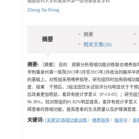
福建医科大学附属泉州第一医院康复医学科
Zheng Jin Hong
摘要
摘要
相关文章
(20)
摘要:
［摘要］ 目的 观察分析吞咽功能训练联合喂养指
学附属泉州第一医院2013年3月至2015年2月收治的脑
的基础上，对照组采用喂养指导，研究组同时加用吞咽功能
度．结果 干预后，2组洼田饮水试验评分均明显优于干预前
后改善更加明显，差异有统计学意义（P＜0.05）；研究
96.36%，较对照组的81.82%明显提高，差异有统计学
碍患者的吞咽功能，提高患者的生活质量以及护理满意度
关键词:
[关键词]吞咽功能训练
/
喂养指导
/
脑卒中
/
吞