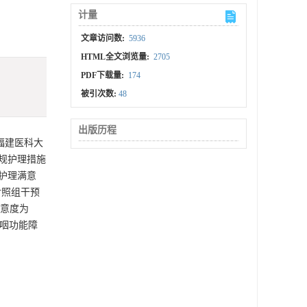
计量
文章访问数:
5936
HTML全文浏览量:
2705
PDF下载量:
174
被引次数:
48
出版历程
福建医科大
常规护理措施
护理满意
对照组干预
满意度为
吞咽功能障