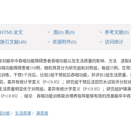
HTML全文
图
(0)
表
(0)
参考文献
(0)
施引文献
(48)
资源附件
(0)
访问统计
导对脑卒中吞咽功能障碍患者吞咽功能以及生活质量的影响．方法 选取
卒中吞咽功能障碍患者110例，随机将其分为研究组和对照组，每组55例，在
训练，干预1个月后，比较2组干预前后吞咽功能，并评价2组生活质量、
，差异有统计学意义（P＜0.05）；研究组干预后洼田饮水试验评分较
组生活质量明显优于对照组，差异有统计学意义（P＜0.05）；研究组护理
意义（P＜0.05）．结论 吞咽功能训练联合喂养指导能够有效的改善脑卒中
．
咽功能
/
生活质量
/
满意度