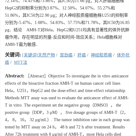
72.14%、74.41%和73.86%，其IC50为11.66 μg；对人肝癌细胞株
HepG2的抑制率分别为3.87%、12.50%、54.07%、55.27%和
51.86%，其IC50为22.90 μg；对人神经胶质瘤细胞株U251的抑制率
分别为-5.47%、1.08%、54.83%、57.75%和71.78%，其IC50为16.85
μg．结论 AMH-T对Hela、HepG2和U251均具有显著性的体外抗肿
瘤作用，存在明显的剂量-反应和时间-效应关系；Hela细胞株对
AMH-T最为敏感．
关键词:
[关键词]天然产物
/
宫劲癌
/
肝癌
/
神经胶质瘤
/
体外抗
癌
/
MTT法
Abstract:
［Abstract］Objective To investigate the in vitro anticancer
effects of the bioactive fraction AMH-T on human cancer cell lines
Hela，U251，HepG2 and the dose-effect and time-effect relationship.
Methods MTT assay was used to evaluate the anticancer effect of AMH-
T in vitro. The experiment set the negative group（DMSO）， the
positive group（DDP，3 μM）， five dosage groups of AMH-T（2，
4， 8， 16， 32 μg/mL）. The tumor inhibition rate in each group was
tested by MTT assay on 24 h， 48 h and 72 h after treatment. Results
After 72h treatment with 8 μg/ml of AMH-T，most Hela cells died