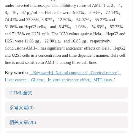
under inverted microscope. The inhibitory ratios of AMH-T at 2， 4，
8， 16， 32 μg/mL on Hela cells were -5.54%， 2.93%， 72.14%，
74.41% and 73.86%; 3.87%， 12.50%， 54.07%， 55.27% and
51.86% on HepG2 cells， and -5.47%， 1.08%， 54.83%， 57.75%
and 71.78% on U251 cells. The IC50 values against Hela， HepG2 and
U251 were 11.66 μg， 22.90 μg，and 16.85 μg，respectively.
Conclusions AMH-T has significant anticancer effects on Hela，HepG2
and U251 cells in a concentration and time dependent manner. Hela cell
line is most sensitive to AMH-T among three cell lines.
Key words:
［Key words］Natural compound；Cervical cancer；
Liver cancer； Glioma；In vitro anticancer effect；MTT assay
/
HTML全文
参考文献
(0)
相关文章
(20)