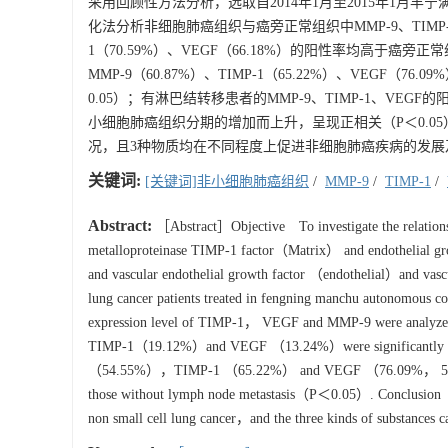
采用回顾性方法分析，选取自2014年1月至2015年1月
化法分析非细胞肺癌组织与癌旁正常组织中MMP-9、TIMP-1
1（70.59%）、VEGF（66.18%）的阳性率均高于癌旁正常
MMP-9（60.87%）、TIMP-1（65.22%）、VEGF（7
0.05）；有淋巴结转移患者的MMP-9、TIMP-1、VEGF
小细胞肺癌组织分期的增加而上升，呈现正相关（P＜0.05）
况，且3种物质均在不同程度上促进非细胞肺癌疾病的发展
关键词:
[关键词]非小细胞肺癌组织
/
MMP-9
/
TIMP-1
/
Abstract:
［Abstract］Objective To investigate the relati
metalloproteinase TIMP-1 factor（Matrix） and endothelial g
and vascular endothelial growth factor （endothelial）and vasc
lung cancer patients treated in fengning manchu autonomous co
expression level of TIMP-1， VEGF and MMP-9 were analyze
TIMP-1（19.12%）and VEGF （13.24%）were significantly
（54.55%），TIMP-1 （65.22%） and VEGF （76.09%， 59.09%
those without lymph node metastasis（P＜0.05）. Conclusion 
non small cell lung cancer，and the three kinds of substances c