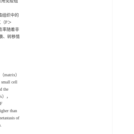
采用免疫组
腺癌组织中的
义（P＞
阳性率随着非
侵袭、转移情
，
 of（matrix）
small cell
d the
（75%），
GF
her than
tastasis of
s.