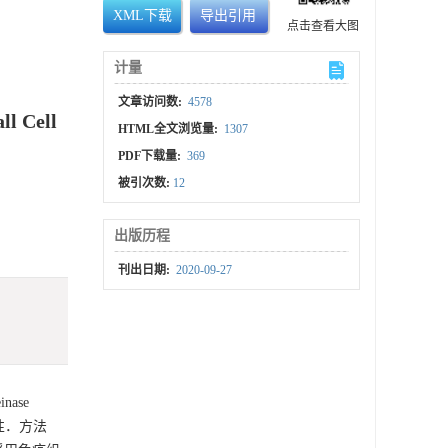
XML下载
导出引用
点击查看大图
计量
文章访问数:
4578
l Cell
HTML全文浏览量:
1307
PDF下载量:
369
被引次数:
12
出版历程
刊出日期:
2020-09-27
nase
的相关性．方法