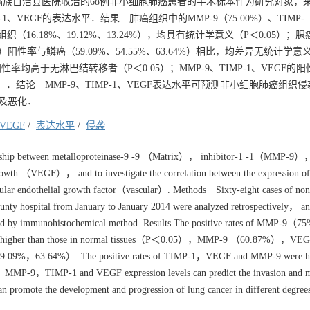
丰宁满族自治县医院收治的68例非小细胞肺癌患者的手术标本作为研究对象，
、VEGF的表达水平．结果 肺癌组织中的MMP-9（75.00%）、TIMP-
组织（16.18%、19.12%、13.24%），均具有统计学意义（P＜0.05）；
6.09%）阳性率与鳞癌（59.09%、54.55%、63.64%）相比，均差异无统计学意
的阳性率均高于无淋巴结转移者（P＜0.05）；MMP-9、TIMP-1、VEGF的
．结论 MMP-9、TIMP-1、VEGF表达水平可预测非小细胞肺癌组织
及恶化．
VEGF
/
表达水平
/
侵袭
onship between metalloproteinase-9 -9 （Matrix）， inhibitor-1 -1（MMP-9）
rowth （VEGF）， and to investigate the correlation between the expression
ular endothelial growth factor（vascular）. Methods Sixty-eight cases of non 
unty hospital from January to January 2014 were analyzed retrospectively， an
d by immunohistochemical method. Results The positive rates of MMP-9
 higher than those in normal tissues（P＜0.05），MMP-9 （60.87%），VE
，63.64%）. The positive rates of TIMP-1，VEGF and MMP-9 were hig
MMP-9，TIMP-1 and VEGF expression levels can predict the invasion and me
an promote the development and progression of lung cancer in different degree