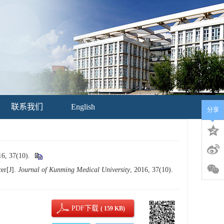
联系我们
English
分享
37(10).
er[J].
Journal of Kunming Medical University
, 2016, 37(10).
PDF下载
( 159 KB)