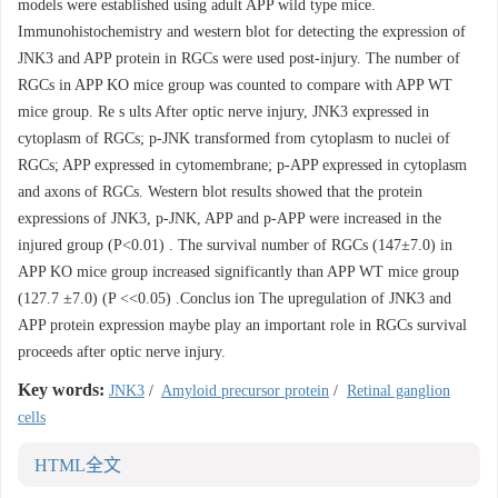
models were established using adult APP wild type mice.
Immunohistochemistry and western blot for detecting the expression of
JNK3 and APP protein in RGCs were used post-injury. The number of
RGCs in APP KO mice group was counted to compare with APP WT
mice group. Re s ults After optic nerve injury, JNK3 expressed in
cytoplasm of RGCs; p-JNK transformed from cytoplasm to nuclei of
RGCs; APP expressed in cytomembrane; p-APP expressed in cytoplasm
and axons of RGCs. Western blot results showed that the protein
expressions of JNK3, p-JNK, APP and p-APP were increased in the
injured group (P<0.01) . The survival number of RGCs (147±7.0) in
APP KO mice group increased significantly than APP WT mice group
(127.7 ±7.0) (P <<0.05) .Conclus ion The upregulation of JNK3 and
APP protein expression maybe play an important role in RGCs survival
proceeds after optic nerve injury.
Key words:
JNK3
/
Amyloid precursor protein
/
Retinal ganglion
cells
HTML全文