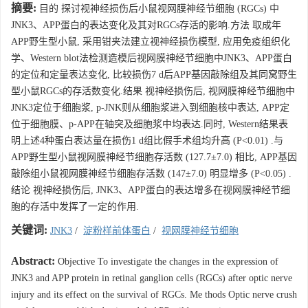
摘要:
目的 探讨视神经损伤后小鼠视网膜神经节细胞 (RGCs) 中
JNK3、APP蛋白的表达变化及其对RGCs存活的影响.方法 取成年
APP野生型小鼠, 采用钳夹法建立视神经损伤模型, 应用免疫组织化
学、Western blot法检测造模后视网膜神经节细胞中JNK3、APP蛋白
的定位和定量表达变化, 比较损伤7 d后APP基因敲除组及其同窝野生
型小鼠RGCs的存活数变化.结果 视神经损伤后, 视网膜神经节细胞中
JNK3定位于细胞浆, p-JNK则从细胞浆进入到细胞核中表达, APP定
位于细胞膜、p-APP在轴突及细胞浆中均表达.同时, Western结果表
明上述4种蛋白表达量在损伤1 d组比假手术组均升高 (P<0.01) .与
APP野生型小鼠视网膜神经节细胞存活数 (127.7±7.0) 相比, APP基因
敲除组小鼠视网膜神经节细胞存活数 (147±7.0) 明显增多 (P<0.05) .
结论 视神经损伤后, JNK3、APP蛋白的表达增多在视网膜神经节细
胞的存活中发挥了一定的作用.
关键词:
JNK3
/
淀粉样前体蛋白
/
视网膜神经节细胞
Abstract:
Objective To investigate the changes in the expression of
JNK3 and APP protein in retinal ganglion cells (RGCs) after optic nerve
injury and its effect on the survival of RGCs. Me thods Optic nerve crush