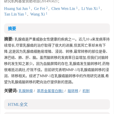
研究机构基金资助项目(2014N5021；
1
2
1
1
Huang Sai Jun
,
Ge Fei
,
Chen Wen Lin
,
Li Yun Xi
,
1
1
Tan Lin Yan
,
Wang Xi
摘要
摘要:
乳腺癌是严重威胁女性健康的疾病之一。近几10 a来发病率持
续增长,尽管乳腺癌的治疗取得了很大的进展,但其死亡率却未有下
降,这是因为乳腺癌细胞易增殖、浸润、转移,最常转移的部位是骨、
淋巴结、肺、肝、脑。虽然脑转移的发病率日益增加,但我们对脑转
移的发生知之甚少。因为血脑屏障的存在,乳腺癌发生脑转移时,药物
很难抵达病灶,疗效不佳。目前研究表明MMP-1与乳腺癌脑转移的浸
润、转移相关。综述了MMP-1在乳腺癌脑转移中的作用研究进展,希
望为乳腺癌脑转移的靶向治疗提供新的思路。
关键词:
乳腺肿瘤
/
基质金属蛋白酶1
/
脑转移
/
机制
HTML全文