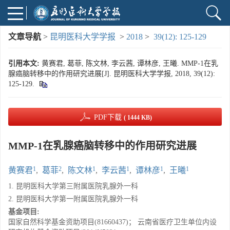
文章导航
>
昆明医科大学学报
>
2018
>
39(12): 125-129
引用本文:
黄赛君, 葛菲, 陈文林, 李云茜, 谭林彦, 王曦. MMP-1在乳
腺癌脑转移中的作用研究进展[J]. 昆明医科大学学报, 2018, 39(12):
125-129.
PDF下载
( 1444 KB)
MMP-1在乳腺癌脑转移中的作用研究进展
1
2
1
1
1
1
黄赛君
,
葛菲
,
陈文林
,
李云茜
,
谭林彦
,
王曦
1. 昆明医科大学第三附属医院乳腺外一科
2. 昆明医科大学第一附属医院乳腺外一科
基金项目:
国家自然科学基金资助项目(81660437)； 云南省医疗卫生单位内设