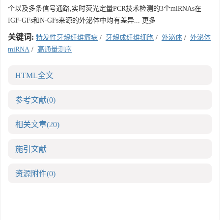
个以及多条信号通路,实时荧光定量PCR技术检测的3个miRNAs在
IGF-GFs和N-GFs来源的外泌体中均有差异... 更多
关键词:
特发性牙龈纤维瘤病
/
牙龈成纤维细胞
/
外泌体
/
外泌体
miRNA
/
高通量测序
HTML全文
参考文献
(0)
相关文章
(20)
施引文献
资源附件
(0)