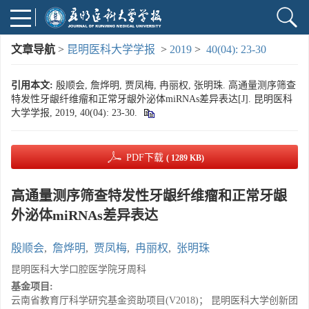
文章导航
>
昆明医科大学学报
>
2019
>
40(04): 23-30
引用本文:
殷顺会, 詹烨明, 贾凤梅, 冉丽权, 张明珠. 高通量测序筛查
特发性牙龈纤维瘤和正常牙龈外泌体miRNAs差异表达[J]. 昆明医科
大学学报, 2019, 40(04): 23-30.
PDF下载
( 1289 KB)
高通量测序筛查特发性牙龈纤维瘤和正常牙龈
外泌体miRNAs差异表达
殷顺会
,
詹烨明
,
贾凤梅
,
冉丽权
,
张明珠
昆明医科大学口腔医学院牙周科
基金项目:
云南省教育厅科学研究基金资助项目(V2018)； 昆明医科大学创新团