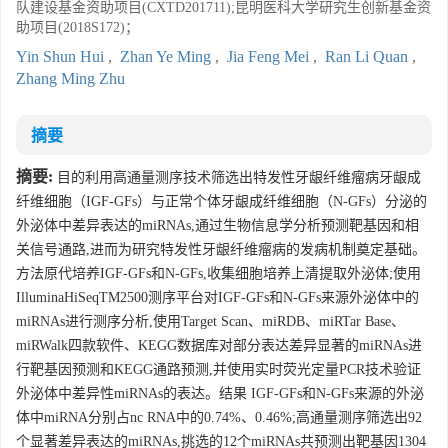
队建设基金资助项目(CXTD201711);昆明医科大学研究生创新基金资
助项目(2018S172)；
Yin Shun Hui
,
Zhan Ye Ming
,
Jia Feng Mei
,
Ran Li Quan
,
Zhang Ming Zhu
摘要
摘要:
目的利用高通量测序技术筛选出特发性牙龈纤维瘤病牙龈成
纤维细胞（IGF-GFs）与正常个体牙龈成纤维细胞（N-GFs）分泌的
外泌体中差异表达的miRNAs,通过生物信息学分析预测靶基因和相
关信号通路,进而为研究特发性牙龈纤维瘤病的发病机制奠定基础。
方法原代培养IGF-GFs和N-GFs,收集细胞培养上清提取外泌体;使用
IlluminaHiSeqTM2500测序平台对IGF-GFs和N-GFs来源外泌体中的
miRNAs进行测序分析,使用Target Scan、miRDB、miRTar Base、
miRWalk四款软件、KEGG数据库对部分表达差异显著的miRNAs进
行靶基因预测和KEGG通路预测,并使用实时荧光定量PCR技术验证
外泌体中差异性miRNAs的表达。结果 IGF-GFs和N-GFs来源的外泌
体中miRNA分别占nc RNA中的0.74%、0.46%;高通量测序筛选出92
个显著差异表达的miRNAs,挑选的12个miRNAs共预测出靶基因1304