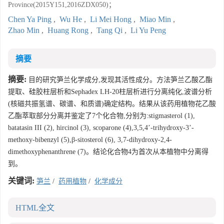
Province(2015Y151,2016ZDX050)；
Chen Ya Ping
,
Wu He
,
Li Mei Hong
,
Miao Min
,
Zhao Min
,
Huang Rong
,
Tang Qi
,
Li Yu Peng
摘要
摘要:
目的研究笋兰化学成分,发现其活性成分。方法笋兰乙酸乙酯
提取、硅胶柱层析和Sephadex LH-20柱层析进行分离纯化,波谱分析
(核磁共振氢谱、碳谱、和质谱)确定结构。结果从该药用植物花乙酸
乙酯萃取部分分离并鉴定了7个化合物,分别为:stigmasterol (1),
batatasin III (2), hircinol (3), scoparone (4),3,5,4’-trihydroxy-3’-
methoxy-bibenzyl (5),β-sitosterol (6), 3,7-dihydroxy-2,4-
dimethoxyphenanthrene (7)。结论化合物4为首次从本植物中分离得
到。
关键词:
笋兰
/
药用植物
/
化学成分
HTML全文