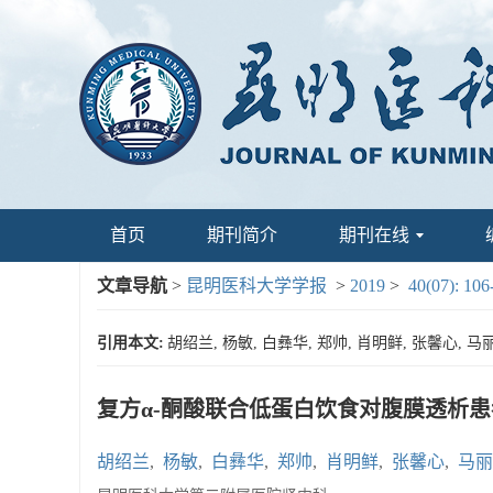
首页
期刊简介
期刊在线
文章导航
>
昆明医科大学学报
>
2019
>
40(07): 106
引用本文:
胡绍兰, 杨敏, 白彝华, 郑帅, 肖明鲜, 张馨心, 马
复方α-酮酸联合低蛋白饮食对腹膜透析
胡绍兰
,
杨敏
,
白彝华
,
郑帅
,
肖明鲜
,
张馨心
,
马丽