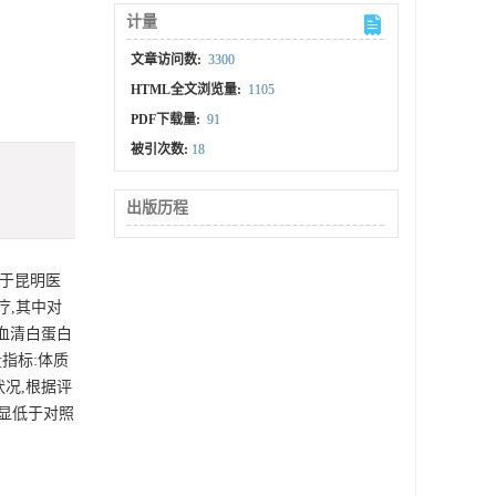
计量
文章访问数:
3300
HTML全文浏览量:
1105
PDF下载量:
91
被引次数:
18
出版历程
期于昆明医
疗,其中对
:血清白蛋白
测量指标:体质
状况,根据评
明显低于对照