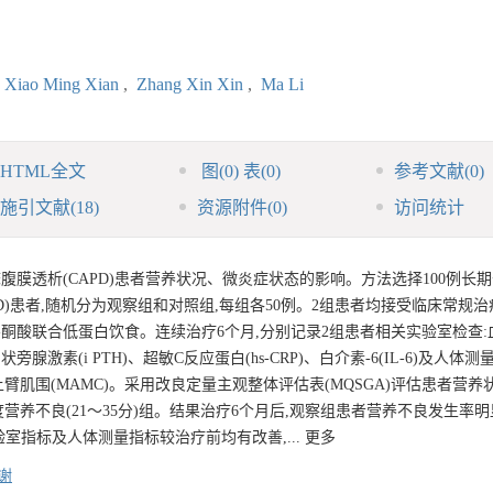
Xiao Ming Xian
,
Zhang Xin Xin
,
Ma Li
HTML全文
图
(0)
表
(0)
参考文献
(0)
施引文献
(18)
资源附件
(0)
访问统计
膜透析(CAPD)患者营养状况、微炎症状态的影响。方法选择100例长
)患者,随机分为观察组和对照组,每组各50例。2组患者均接受临床常规治
者予复方α-酮酸联合低蛋白饮食。连续治疗6个月,分别记录2组患者相关实验室检查
甲状旁腺激素(i PTH)、超敏C反应蛋白(hs-CRP)、白介素-6(IL-6)及人体
)和上臂肌围(MAMC)。采用改良定量主观整体评估表(MQSGA)评估患者营养
重度营养不良(21～35分)组。结果治疗6个月后,观察组患者营养不良发生率
各项实验室指标及人体测量指标较治疗前均有改善,... 更多
谢