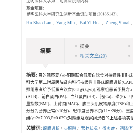
昆明医科大学第二附属医院肾内科
基金项目:
昆明医科大学研究生创新基金资助项目(2018S143)；
Hu Shao Lan
,
Yang Min
,
Bai Yi Hua
,
Zheng Shuai
,
摘要
摘要
相关文章
(20)
摘要:
目的观察复方α-酮酸联合低蛋白饮食对持续性非卧床腹
科大学第二附属医院肾内科行持续性非卧床腹膜透析(CAPD
照组患者给予低蛋白饮食[0.8 g/(kg·d)],观察组患
(ALB)、前白蛋白(PA)、血红蛋白(HB)、钙(Ca)、磷(P)、
量指数(BMI)、上臂围(MAC)、肱三头肌皮褶厚度(TSF
分分为营养正常(<10分)、轻中度营养不良(11～20分)、
组(χ~2=7.093,P=0.029);对照组及观察组患者的上述
关键词:
腹膜透析
/
α-酮酸
/
营养状况
/
微炎症
/
钙磷代