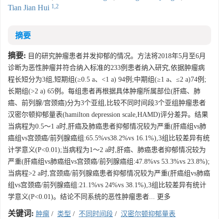
1,2
Tian Jian Hui
摘要
摘要:
目的研究肿瘤患者并发抑郁的情况。方法将2018年5月至6月
诊断为恶性肿瘤并符合纳入标准的233例患者纳入研究,依据肿瘤病
程长短分为3组,短期组(≥0.5 a、<1 a) 94例;中期组(≥1 a、≤2 a)74例;
长期组(>2 a) 65例。每组患者再根据具体肿瘤所属部位(肝癌、肺
癌、前列腺/宫颈癌)分为3个亚组,比较不同时间段3个亚组肿瘤患者
汉密尔顿抑郁量表(hamilton depression scale,HAMD)评分差异。结果
当病程为0.5～1 a时,肝癌及肺癌患者抑郁情况较为严重(肝癌组vs肺
癌组vs宫颈癌/前列腺癌组:65.5%vs38.2%vs 16.1%),3组比较差异有统
计学意义(P<0.01);当病程为1～2 a时,肝癌、肺癌患者抑郁情况较为
严重(肝癌组vs肺癌组vs宫颈癌/前列腺癌组:47.8%vs 53.3%vs 23.8%);
当病程>2 a时,宫颈癌/前列腺癌患者抑郁情况较为严重(肝癌组vs肺癌
组vs宫颈癌/前列腺癌组:21.1%vs 24%vs 38.1%),3组比较差异有统计
学意义(P<0.01)。结论不同系统的恶性肿瘤患者... 更多
关键词:
肿瘤
/
类型
/
不同时间段
/
汉密尔顿抑郁量表