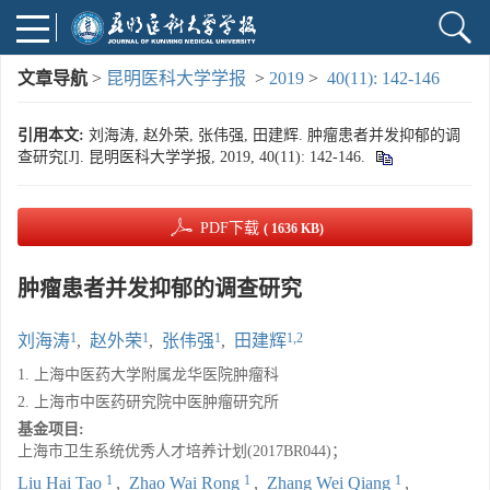
文章导航
>
昆明医科大学学报
>
2019
>
40(11): 142-146
引用本文:
刘海涛, 赵外荣, 张伟强, 田建辉. 肿瘤患者并发抑郁的调
查研究[J]. 昆明医科大学学报, 2019, 40(11): 142-146.
PDF下载
( 1636 KB)
肿瘤患者并发抑郁的调查研究
1
1
1
1,2
刘海涛
,
赵外荣
,
张伟强
,
田建辉
1. 上海中医药大学附属龙华医院肿瘤科
2. 上海市中医药研究院中医肿瘤研究所
基金项目:
上海市卫生系统优秀人才培养计划(2017BR044)；
1
1
1
Liu Hai Tao
,
Zhao Wai Rong
,
Zhang Wei Qiang
,